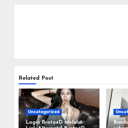
Related Post
Uncategorized
Uncat
Login Broto4D Melalui
Banda