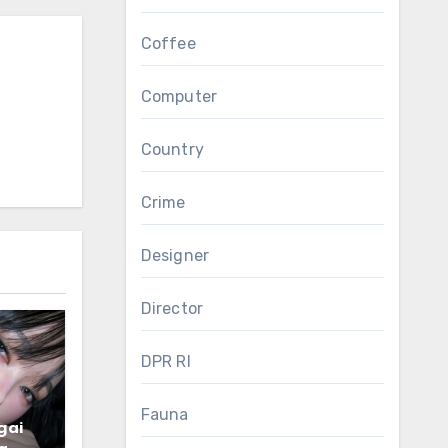
Coffee
Computer
Country
Crime
Designer
Director
DPR RI
Fauna
gai