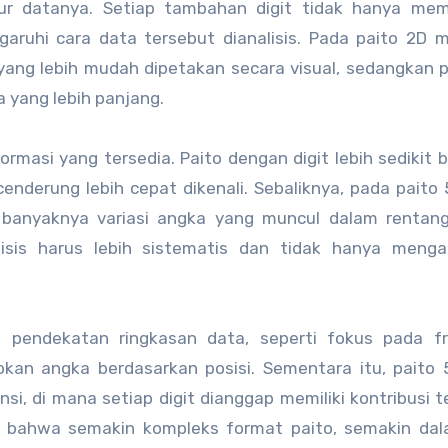
tur datanya. Setiap tambahan digit tidak hanya mem
ruhi cara data tersebut dianalisis. Pada paito 2D m
 yang lebih mudah dipetakan secara visual, sedangkan 
 yang lebih panjang.
formasi yang tersedia. Paito dengan digit lebih sedikit 
nderung lebih cepat dikenali. Sebaliknya, pada paito 
na banyaknya variasi angka yang muncul dalam rentan
isis harus lebih sistematis dan tidak hanya menga
 pendekatan ringkasan data, seperti fokus pada fr
an angka berdasarkan posisi. Sementara itu, paito 5
nsi, di mana setiap digit dianggap memiliki kontribusi 
n bahwa semakin kompleks format paito, semakin dal