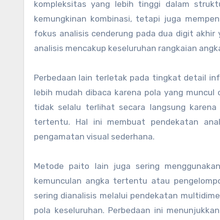
kompleksitas yang lebih tinggi dalam struk
kemungkinan kombinasi, tetapi juga mempenga
fokus analisis cenderung pada dua digit akhir
analisis mencakup keseluruhan rangkaian angka
Perbedaan lain terletak pada tingkat detail in
lebih mudah dibaca karena pola yang muncul ce
tidak selalu terlihat secara langsung kare
tertentu. Hal ini membuat pendekatan anal
pengamatan visual sederhana.
Metode paito lain juga sering menggunakan
kemunculan angka tertentu atau pengelompok
sering dianalisis melalui pendekatan multidime
pola keseluruhan. Perbedaan ini menunjukka