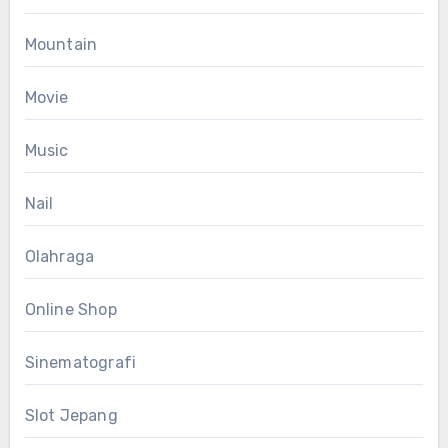
Mountain
Movie
Music
Nail
Olahraga
Online Shop
Sinematografi
Slot Jepang