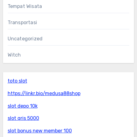
Tempat Wisata
Transportasi
Uncategorized
Witch
toto slot
https://linkr.bio/medusa88shop
slot depo 10k
slot qris 5000
slot bonus new member 100