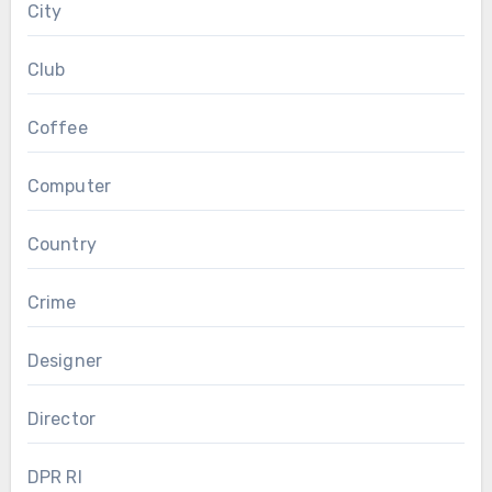
City
Club
Coffee
Computer
Country
Crime
Designer
Director
DPR RI