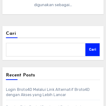
digunakan sebagai…
Cari
Cari
Recent Posts
Login Broto4D Melalui Link Alternatif Broto4D
dengan Akses yang Lebih Lancar