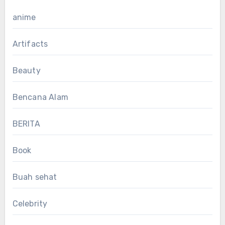
anime
Artifacts
Beauty
Bencana Alam
BERITA
Book
Buah sehat
Celebrity