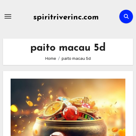
Skip
to
spiritriverinc.com
content
paito macau 5d
Home
paito macau 5d