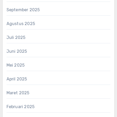
September 2025
Agustus 2025
Juli 2025
Juni 2025
Mei 2025
April 2025
Maret 2025
Februari 2025