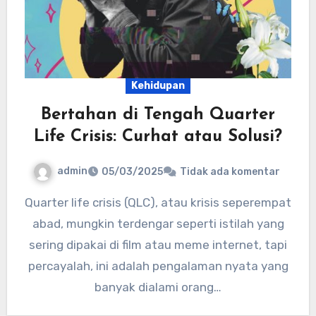
Kehidupan
Bertahan di Tengah Quarter
Life Crisis: Curhat atau Solusi?
admin
05/03/2025
Tidak ada komentar
Quarter life crisis (QLC), atau krisis seperempat
abad, mungkin terdengar seperti istilah yang
sering dipakai di film atau meme internet, tapi
percayalah, ini adalah pengalaman nyata yang
banyak dialami orang…