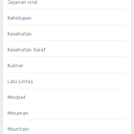
Jajanan viral
Kehidupan
Kesehatan
Kesehatan Saraf
Kuliner
Lalu Lintas
Mindset
Minuman
Mountain