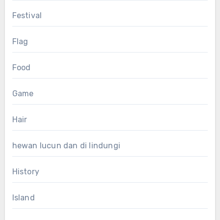
Festival
Flag
Food
Game
Hair
hewan lucun dan di lindungi
History
Island