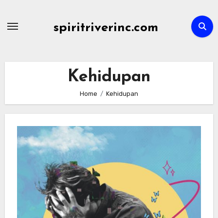
Skip
to
spiritriverinc.com
content
Kehidupan
Home
Kehidupan