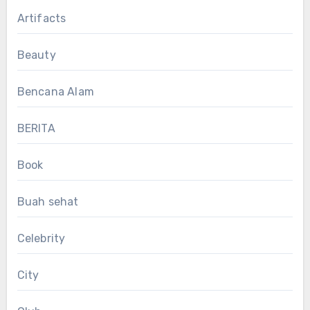
Artifacts
Beauty
Bencana Alam
BERITA
Book
Buah sehat
Celebrity
City