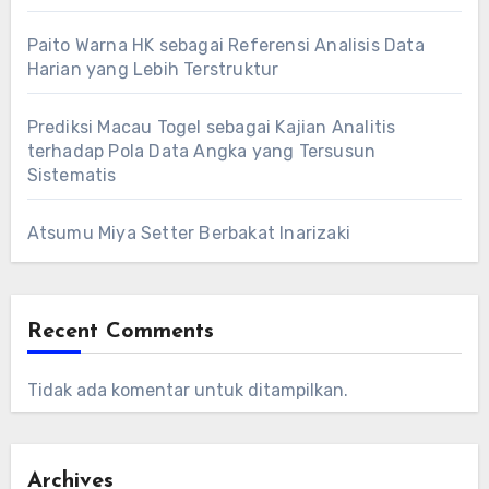
Paito Warna HK sebagai Referensi Analisis Data
Harian yang Lebih Terstruktur
Prediksi Macau Togel sebagai Kajian Analitis
terhadap Pola Data Angka yang Tersusun
Sistematis
Atsumu Miya Setter Berbakat Inarizaki
Recent Comments
Tidak ada komentar untuk ditampilkan.
Archives