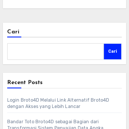
Cari
Cari
Recent Posts
Login Broto4D Melalui Link Alternatif Broto4D
dengan Akses yang Lebih Lancar
Bandar Toto Broto4D sebagai Bagian dari
Transformasi Sistem Penyajian Data Angka