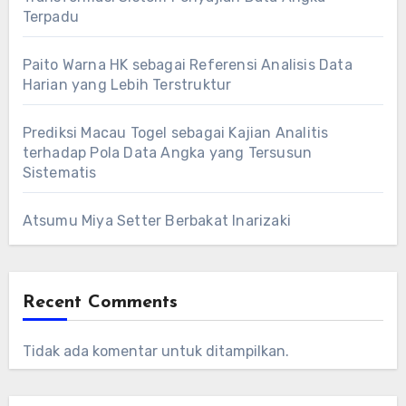
Terpadu
Paito Warna HK sebagai Referensi Analisis Data
Harian yang Lebih Terstruktur
Prediksi Macau Togel sebagai Kajian Analitis
terhadap Pola Data Angka yang Tersusun
Sistematis
Atsumu Miya Setter Berbakat Inarizaki
Recent Comments
Tidak ada komentar untuk ditampilkan.