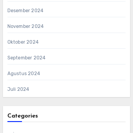
Desember 2024
November 2024
Oktober 2024
September 2024
Agustus 2024
Juli 2024
Categories