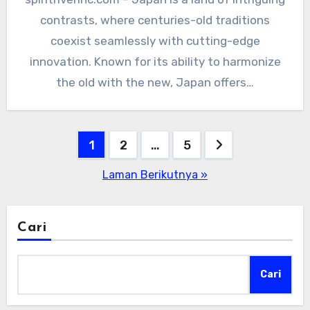
contrasts, where centuries-old traditions
coexist seamlessly with cutting-edge
innovation. Known for its ability to harmonize
the old with the new, Japan offers…
Paginasi
1
2
…
5
pos
Laman Berikutnya »
Cari
Cari