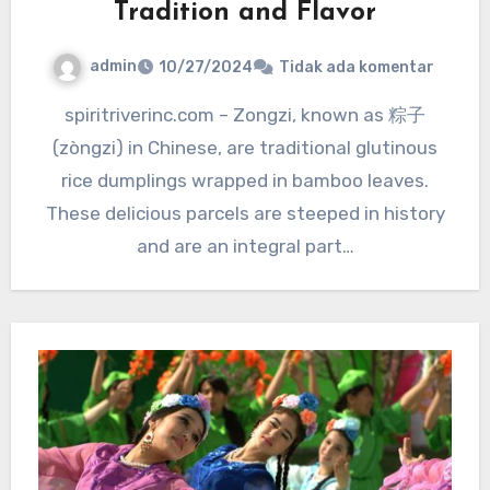
Tradition and Flavor
admin
10/27/2024
Tidak ada komentar
spiritriverinc.com – Zongzi, known as 粽子
(zòngzi) in Chinese, are traditional glutinous
rice dumplings wrapped in bamboo leaves.
These delicious parcels are steeped in history
and are an integral part…