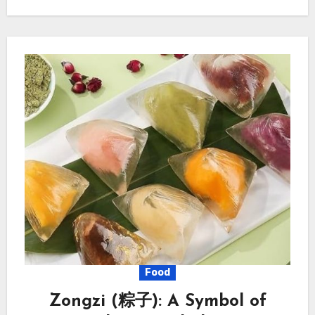
Food
Zongzi (粽子): A Symbol of