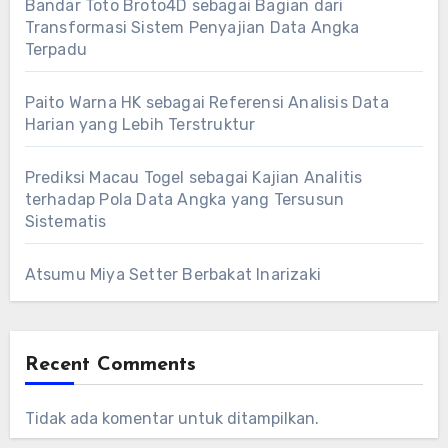
Bandar Toto Broto4D sebagai Bagian dari
Transformasi Sistem Penyajian Data Angka
Terpadu
Paito Warna HK sebagai Referensi Analisis Data
Harian yang Lebih Terstruktur
Prediksi Macau Togel sebagai Kajian Analitis
terhadap Pola Data Angka yang Tersusun
Sistematis
Atsumu Miya Setter Berbakat Inarizaki
Recent Comments
Tidak ada komentar untuk ditampilkan.