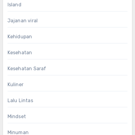
Island
Jajanan viral
Kehidupan
Kesehatan
Kesehatan Saraf
Kuliner
Lalu Lintas
Mindset
Minuman