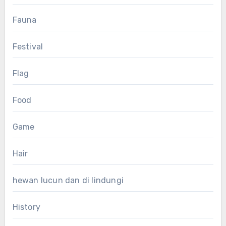
Fauna
Festival
Flag
Food
Game
Hair
hewan lucun dan di lindungi
History