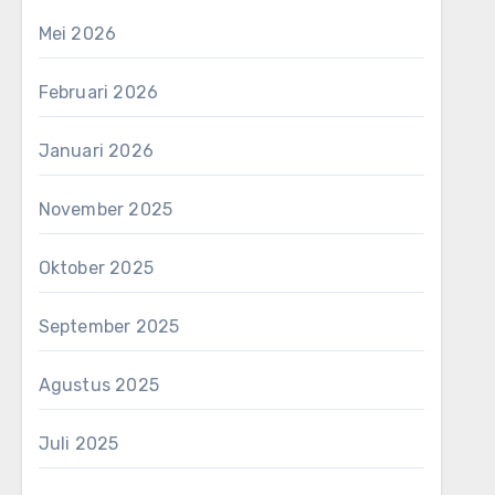
Mei 2026
Februari 2026
Januari 2026
November 2025
Oktober 2025
September 2025
Agustus 2025
Juli 2025