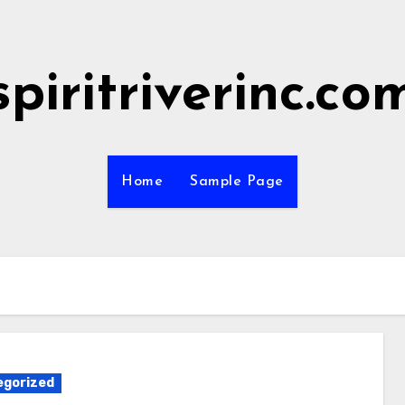
spiritriverinc.co
Home
Sample Page
egorized