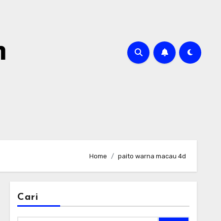
m
Home
paito warna macau 4d
Cari