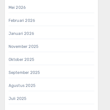
Mei 2026
Februari 2026
Januari 2026
November 2025
Oktober 2025
September 2025
Agustus 2025
Juli 2025