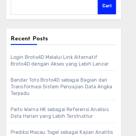
Cari
Recent Posts
Login Broto4D Melalui Link Alternatif
Broto4D dengan Akses yang Lebih Lancar
Bandar Toto Broto4D sebagai Bagian dari
Transformasi Sistem Penyajian Data Angka
Terpadu
Paito Warna HK sebagai Referensi Analisis
Data Harian yang Lebih Terstruktur
Prediksi Macau Togel sebagai Kajian Analitis