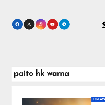
Skip
to
content
paito hk warna
Uncat