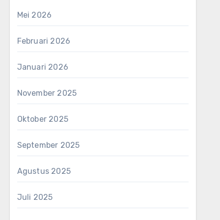
Mei 2026
Februari 2026
Januari 2026
November 2025
Oktober 2025
September 2025
Agustus 2025
Juli 2025