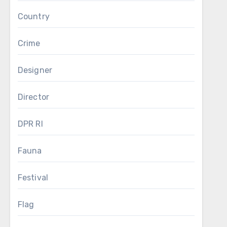
Country
Crime
Designer
Director
DPR RI
Fauna
Festival
Flag