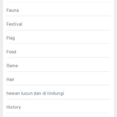
Fauna
Festival
Flag
Food
Game
Hair
hewan lucun dan di lindungi
History