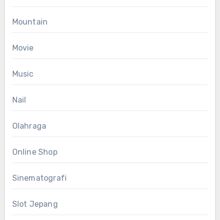
Mountain
Movie
Music
Nail
Olahraga
Online Shop
Sinematografi
Slot Jepang