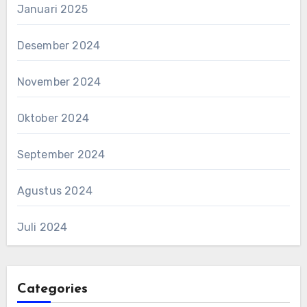
Januari 2025
Desember 2024
November 2024
Oktober 2024
September 2024
Agustus 2024
Juli 2024
Categories