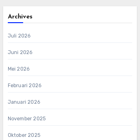
Archives
Juli 2026
Juni 2026
Mei 2026
Februari 2026
Januari 2026
November 2025
Oktober 2025