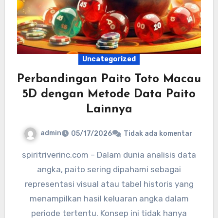
Uncategorized
Perbandingan Paito Toto Macau
5D dengan Metode Data Paito
Lainnya
admin
05/17/2026
Tidak ada komentar
spiritriverinc.com – Dalam dunia analisis data
angka, paito sering dipahami sebagai
representasi visual atau tabel historis yang
menampilkan hasil keluaran angka dalam
periode tertentu. Konsep ini tidak hanya