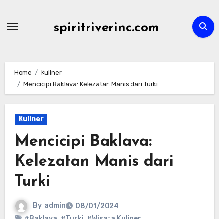
Skip
to
spiritriverinc.com
content
Home
Kuliner
Mencicipi Baklava: Kelezatan Manis dari Turki
Kuliner
Mencicipi Baklava:
Kelezatan Manis dari
Turki
By
admin
08/01/2024
#Baklava
,
#Turki
,
#Wisata Kuliner