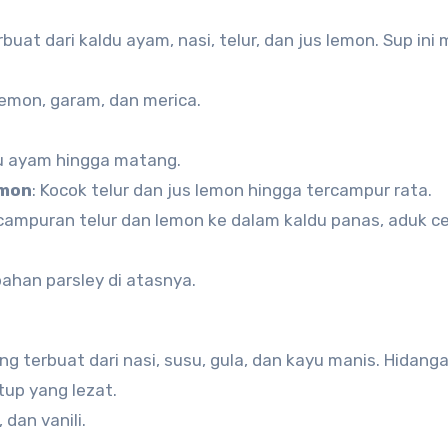
uat dari kaldu ayam, nasi, telur, dan jus lemon. Sup ini 
s lemon, garam, dan merica.
du ayam hingga matang.
emon
: Kocok telur dan jus lemon hingga tercampur rata.
campuran telur dan lemon ke dalam kaldu panas, aduk c
ahan parsley di atasnya.
ng terbuat dari nasi, susu, gula, dan kayu manis. Hidanga
tup yang lezat.
 dan vanili.