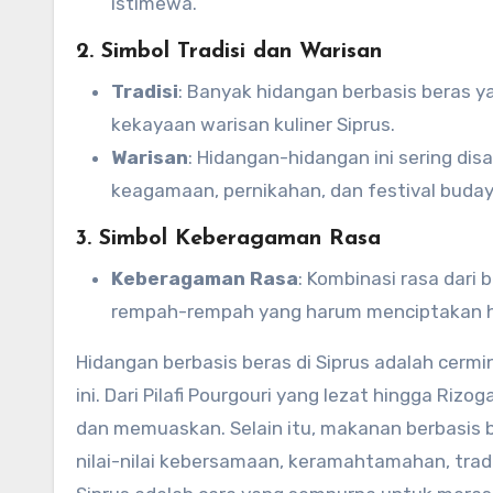
istimewa.
2.
Simbol Tradisi dan Warisan
Tradisi
: Banyak hidangan berbasis beras y
kekayaan warisan kuliner Siprus.
Warisan
: Hidangan-hidangan ini sering dis
keagamaan, pernikahan, dan festival buday
3.
Simbol Keberagaman Rasa
Keberagaman Rasa
: Kombinasi rasa dari
rempah-rempah yang harum menciptakan 
Hidangan berbasis beras di Siprus adalah cerm
ini. Dari Pilafi Pourgouri yang lezat hingga Ri
dan memuaskan. Selain itu, makanan berbasis
nilai-nilai kebersamaan, keramahtamahan, tradi