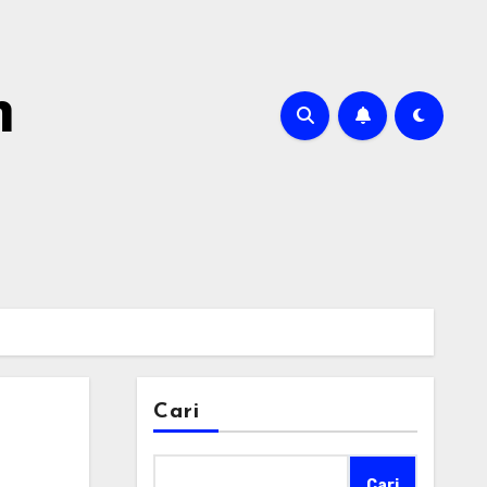
m
Cari
Cari