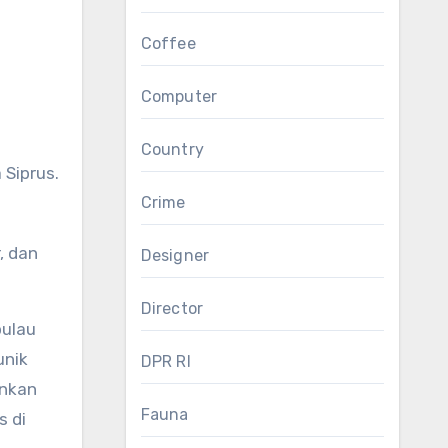
Coffee
Computer
Country
 Siprus.
Crime
, dan
Designer
Director
pulau
unik
DPR RI
inkan
Fauna
s di