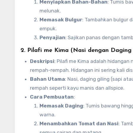
Menyiapkan Bahan-Bahan
: Tumis b
melunak.
Memasak Bulgur
: Tambahkan bulgur d
empuk.
Penyajian
: Sajikan panas dengan tamb
2.
Pilafi me Kima (Nasi dengan Daging 
Deskripsi
: Pilafi me Kima adalah hidangan
rempah-rempah. Hidangan ini sering kali 
Bahan Utama
: Nasi, daging giling (sapi 
rempah seperti kayu manis dan allspice.
Cara Pembuatan
:
Memasak Daging
: Tumis bawang hing
warna.
Menambahkan Tomat dan Nasi
: Tam
semua cairan dan matang.