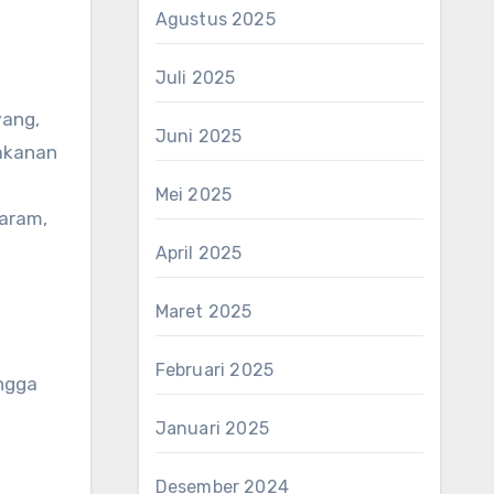
Agustus 2025
Juli 2025
wang,
Juni 2025
makanan
Mei 2025
garam,
April 2025
Maret 2025
Februari 2025
ingga
Januari 2025
Desember 2024