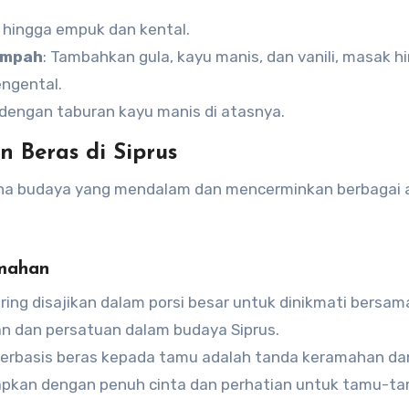
u hingga empuk dan kental.
empah
: Tambahkan gula, kayu manis, dan vanili, masak h
ngental.
t dengan taburan kayu manis di atasnya.
 Beras di Siprus
makna budaya yang mendalam dan mencerminkan berbagai 
mahan
ering disajikan dalam porsi besar untuk dinikmati bersam
an dan persatuan dalam budaya Siprus.
berbasis beras kepada tamu adalah tanda keramahan da
siapkan dengan penuh cinta dan perhatian untuk tamu-t