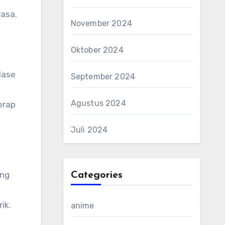
rasa.
November 2024
Oktober 2024
lase
September 2024
Agustus 2024
erap
Juli 2024
ing
Categories
ik.
anime