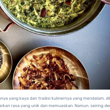
nya yang kaya dan tradisi kulinernya yang mendalam, di
rkan rasa yang unik dan memuaskan. Namun, seiring d