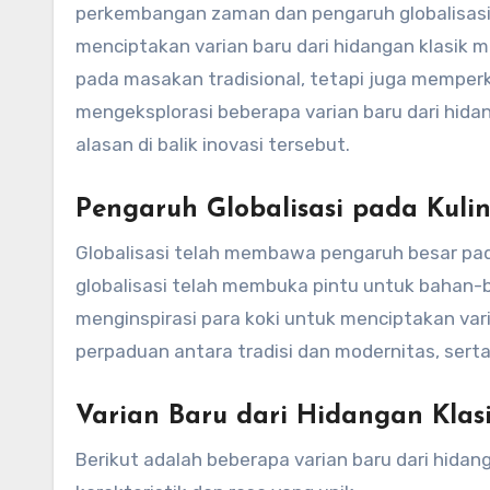
perkembangan zaman dan pengaruh globalisasi, b
menciptakan varian baru dari hidangan klasik 
pada masakan tradisional, tetapi juga memperk
mengeksplorasi beberapa varian baru dari hida
alasan di balik inovasi tersebut.
Pengaruh Globalisasi pada Kulin
Globalisasi telah membawa pengaruh besar pada
globalisasi telah membuka pintu untuk bahan-b
menginspirasi para koki untuk menciptakan vari
perpaduan antara tradisi dan modernitas, serta 
Varian Baru dari Hidangan Klasi
Berikut adalah beberapa varian baru dari hidan