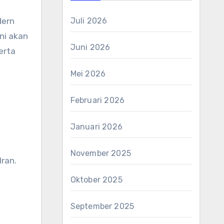
Juli 2026
dern
ni akan
Juni 2026
erta
Mei 2026
Februari 2026
Januari 2026
November 2025
Iran.
Oktober 2025
September 2025