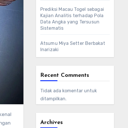
Prediksi Macau Togel sebagai
Kajian Analitis terhadap Pola
Data Angka yang Tersusun
Sistematis
Atsumu Miya Setter Berbakat
Inarizaki
Recent Comments
Tidak ada komentar untuk
ditampilkan.
kenal
Archives
engan