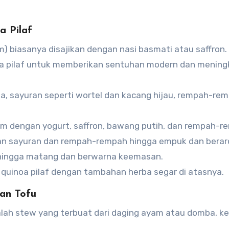
a Pilaf
) biasanya disajikan dengan nasi basmati atau saffron.
oa pilaf untuk memberikan sentuhan modern dan menin
noa, sayuran seperti wortel dan kacang hijau, rempah-re
am dengan yogurt, saffron, bawang putih, dan rempah-r
an sayuran dan rempah-rempah hingga empuk dan bera
hingga matang dan berwarna keemasan.
s quinoa pilaf dengan tambahan herba segar di atasnya.
an Tofu
lah stew yang terbuat dari daging ayam atau domba, ke