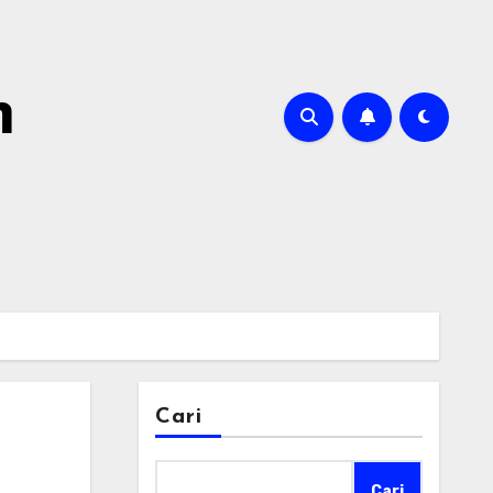
m
Cari
Cari