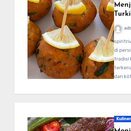
Menj
Turki
ad
spiritriverinc.com – Turki, sebuah negara yang terletak
di pers
tradisi
terken
dan köf
Kuline
Meni