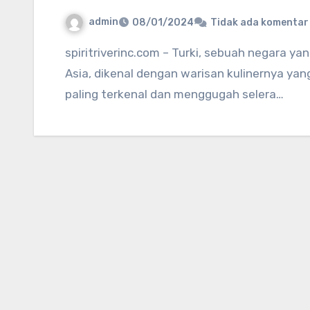
admin
08/01/2024
Tidak ada komentar
spiritriverinc.com – Turki, sebuah negara yang terletak di persimpangan antara Eropa dan
Asia, dikenal dengan warisan kulinernya ya
paling terkenal dan menggugah selera…