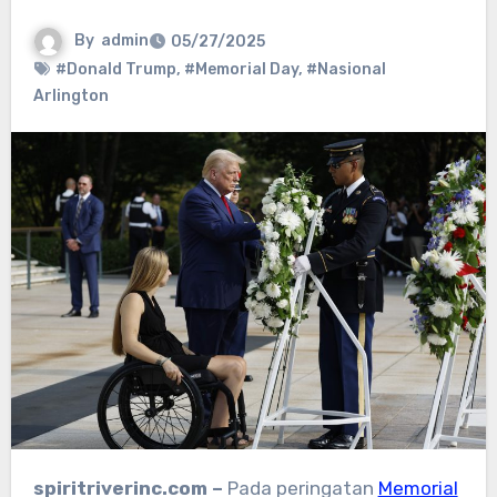
By
admin
05/27/2025
#Donald Trump
,
#Memorial Day
,
#Nasional
Arlington
spiritriverinc.com –
Pada peringatan
Memorial