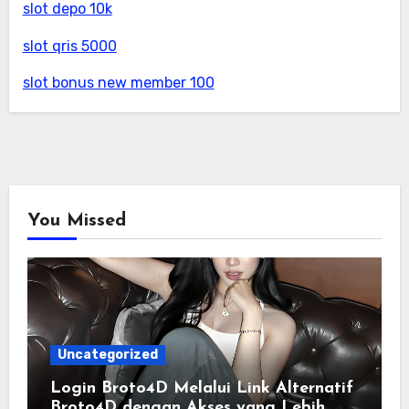
slot depo 10k
slot qris 5000
slot bonus new member 100
You Missed
Uncategorized
Login Broto4D Melalui Link Alternatif
Broto4D dengan Akses yang Lebih