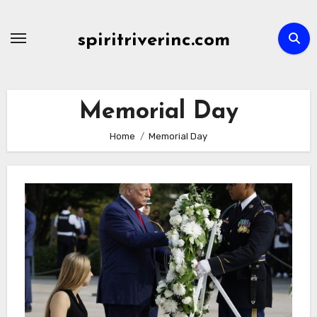
Skip
to
spiritriverinc.com
content
Memorial Day
Home
Memorial Day