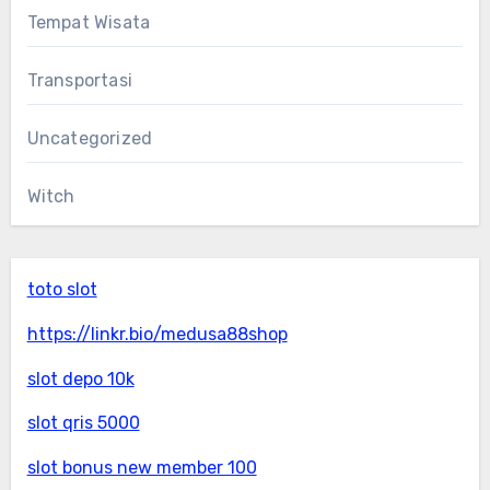
Tempat Wisata
Transportasi
Uncategorized
Witch
toto slot
https://linkr.bio/medusa88shop
slot depo 10k
slot qris 5000
slot bonus new member 100