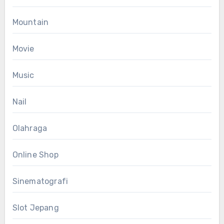
Mountain
Movie
Music
Nail
Olahraga
Online Shop
Sinematografi
Slot Jepang