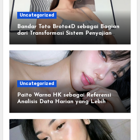
Uncategorized
Bandar Toto Broto4D sebagai Bagian
dari Transformasi Sistem Penyajian
Data Angka Terpadu
Uncategorized
Paito Warna HK sebagai Referensi
Analisis Data Harian yang Lebih
Terstruktur