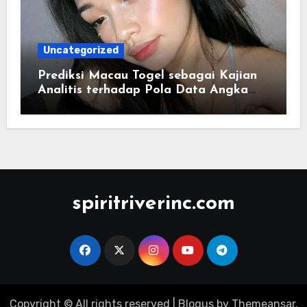
Uncategorized
Prediksi Macau Togel sebagai Kajian
Analitis terhadap Pola Data Angka
yang Tersusun Sistematis
spiritriverinc.com
Copyright © All rights reserved
|
Blogus
by
Themeansar
.