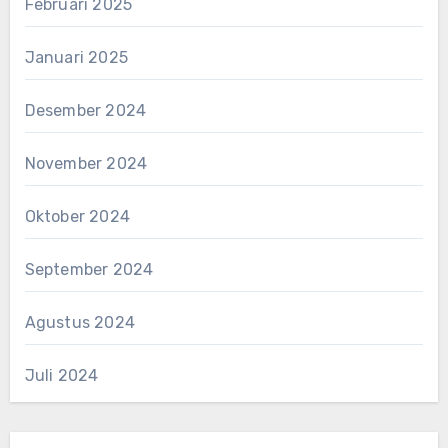
Februari 2025
Januari 2025
Desember 2024
November 2024
Oktober 2024
September 2024
Agustus 2024
Juli 2024