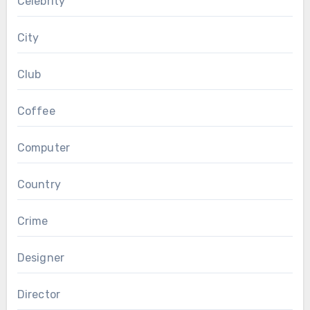
Celebrity
City
Club
Coffee
Computer
Country
Crime
Designer
Director