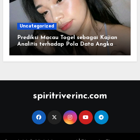
Uncategorized
Prediksi Macau Togel sebagai Kajian
Analitis terhadap Pola Data Angka
yang Tersusun Sistematis
spiritriverinc.com