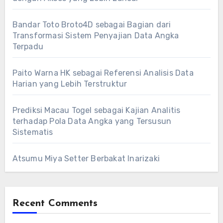
Bandar Toto Broto4D sebagai Bagian dari
Transformasi Sistem Penyajian Data Angka
Terpadu
Paito Warna HK sebagai Referensi Analisis Data
Harian yang Lebih Terstruktur
Prediksi Macau Togel sebagai Kajian Analitis
terhadap Pola Data Angka yang Tersusun
Sistematis
Atsumu Miya Setter Berbakat Inarizaki
Recent Comments