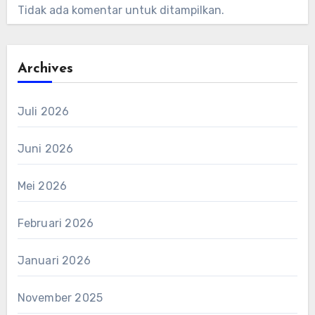
Tidak ada komentar untuk ditampilkan.
Archives
Juli 2026
Juni 2026
Mei 2026
Februari 2026
Januari 2026
November 2025