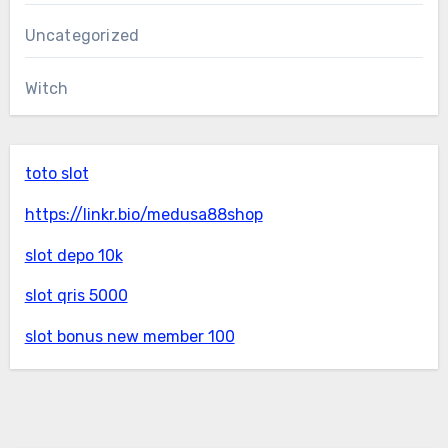
Uncategorized
Witch
toto slot
https://linkr.bio/medusa88shop
slot depo 10k
slot qris 5000
slot bonus new member 100