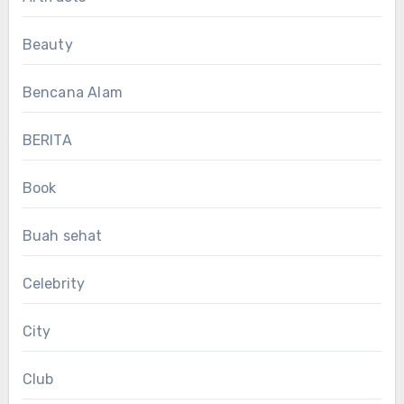
Beauty
Bencana Alam
BERITA
Book
Buah sehat
Celebrity
City
Club