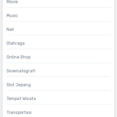
Movie
Music
Nail
Olahraga
Online Shop
Sinematografi
Slot Jepang
Tempat Wisata
Transportasi