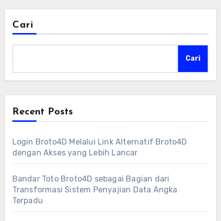
Cari
Cari
Recent Posts
Login Broto4D Melalui Link Alternatif Broto4D
dengan Akses yang Lebih Lancar
Bandar Toto Broto4D sebagai Bagian dari
Transformasi Sistem Penyajian Data Angka
Terpadu