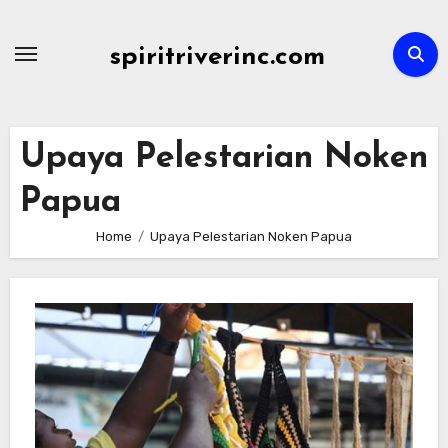
Skip
to
spiritriverinc.com
content
Upaya Pelestarian Noken
Papua
Home
Upaya Pelestarian Noken Papua