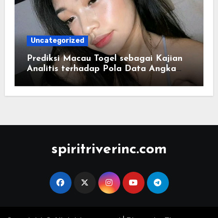
Uncategorized
Prediksi Macau Togel sebagai Kajian
Analitis terhadap Pola Data Angka
yang Tersusun Sistematis
spiritriverinc.com