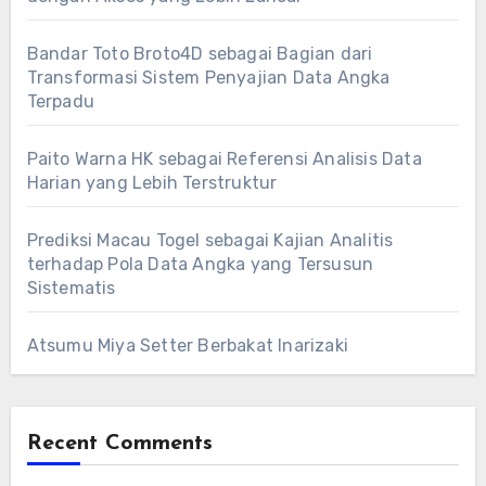
Bandar Toto Broto4D sebagai Bagian dari
Transformasi Sistem Penyajian Data Angka
Terpadu
Paito Warna HK sebagai Referensi Analisis Data
Harian yang Lebih Terstruktur
Prediksi Macau Togel sebagai Kajian Analitis
terhadap Pola Data Angka yang Tersusun
Sistematis
Atsumu Miya Setter Berbakat Inarizaki
Recent Comments