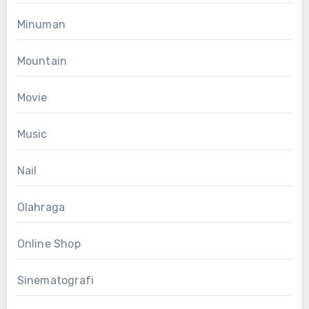
Minuman
Mountain
Movie
Music
Nail
Olahraga
Online Shop
Sinematografi