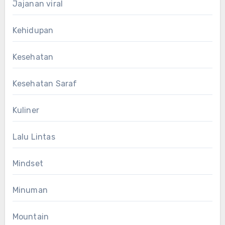
Jajanan viral
Kehidupan
Kesehatan
Kesehatan Saraf
Kuliner
Lalu Lintas
Mindset
Minuman
Mountain