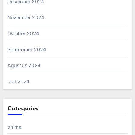
Desember 2024
November 2024
Oktober 2024
September 2024
Agustus 2024
Juli 2024
Categories
anime