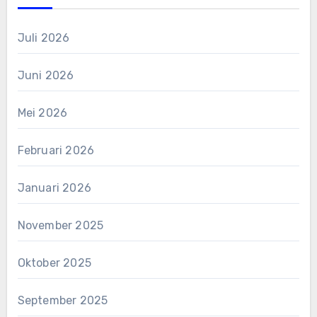
Juli 2026
Juni 2026
Mei 2026
Februari 2026
Januari 2026
November 2025
Oktober 2025
September 2025