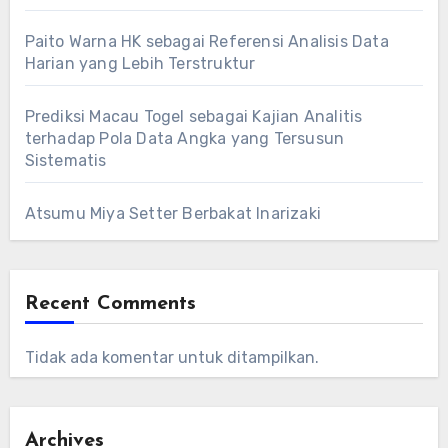
Paito Warna HK sebagai Referensi Analisis Data
Harian yang Lebih Terstruktur
Prediksi Macau Togel sebagai Kajian Analitis
terhadap Pola Data Angka yang Tersusun
Sistematis
Atsumu Miya Setter Berbakat Inarizaki
Recent Comments
Tidak ada komentar untuk ditampilkan.
Archives