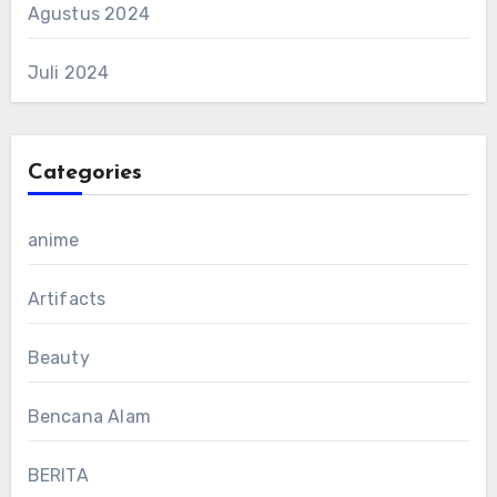
Agustus 2024
Juli 2024
Categories
anime
Artifacts
Beauty
Bencana Alam
BERITA