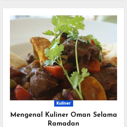
Kuliner
Mengenal Kuliner Oman Selama
Ramadan