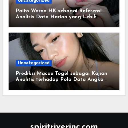
Uncategorized
Paito Warna HK sebagai Referensi
Analisis Data Harian yang Lebih
Terstruktur
Uncategorized
Prediksi Macau Togel sebagai Kajian
Analitis terhadap Pola Data Angka
yang Tersusun Sistematis
spiritriverinc.com