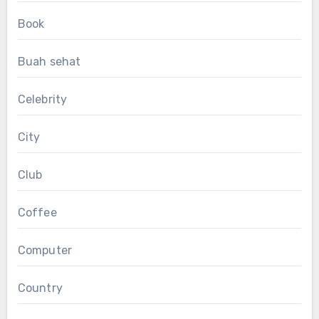
Book
Buah sehat
Celebrity
City
Club
Coffee
Computer
Country