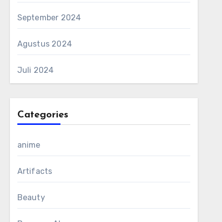
September 2024
Agustus 2024
Juli 2024
Categories
anime
Artifacts
Beauty