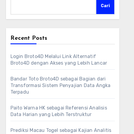
Cari
Recent Posts
Login Broto4D Melalui Link Alternatif
Broto4D dengan Akses yang Lebih Lancar
Bandar Toto Broto4D sebagai Bagian dari
Transformasi Sistem Penyajian Data Angka
Terpadu
Paito Warna HK sebagai Referensi Analisis
Data Harian yang Lebih Terstruktur
Prediksi Macau Togel sebagai Kajian Analitis