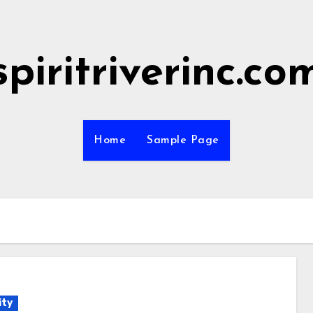
spiritriverinc.co
Home
Sample Page
ity