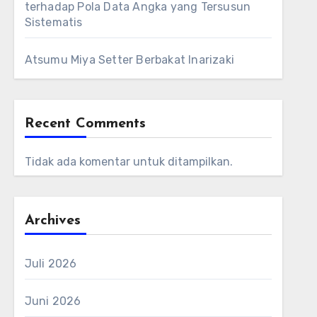
terhadap Pola Data Angka yang Tersusun
Sistematis
Atsumu Miya Setter Berbakat Inarizaki
Recent Comments
Tidak ada komentar untuk ditampilkan.
Archives
Juli 2026
Juni 2026