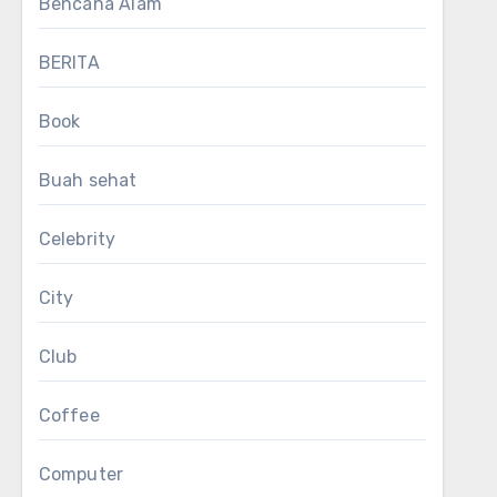
Bencana Alam
BERITA
Book
Buah sehat
Celebrity
City
Club
Coffee
Computer