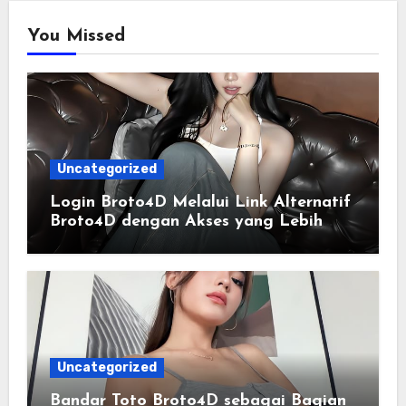
You Missed
Uncategorized
Login Broto4D Melalui Link Alternatif
Broto4D dengan Akses yang Lebih
Lancar
Uncategorized
Bandar Toto Broto4D sebagai Bagian