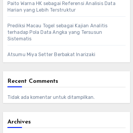
Paito Warna HK sebagai Referensi Analisis Data
Harian yang Lebih Terstruktur
Prediksi Macau Togel sebagai Kajian Analitis
terhadap Pola Data Angka yang Tersusun
Sistematis
Atsumu Miya Setter Berbakat Inarizaki
Recent Comments
Tidak ada komentar untuk ditampilkan.
Archives