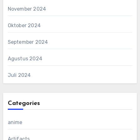
November 2024
Oktober 2024
September 2024
Agustus 2024
Juli 2024
Categories
anime
Artifacts