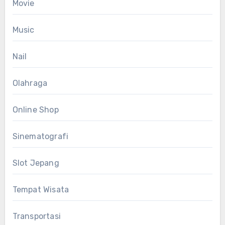
Movie
Music
Nail
Olahraga
Online Shop
Sinematografi
Slot Jepang
Tempat Wisata
Transportasi