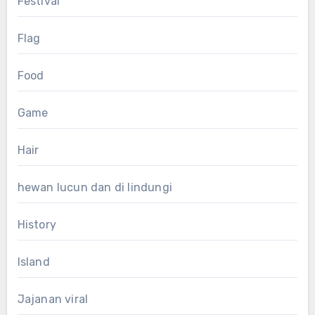
Festival
Flag
Food
Game
Hair
hewan lucun dan di lindungi
History
Island
Jajanan viral