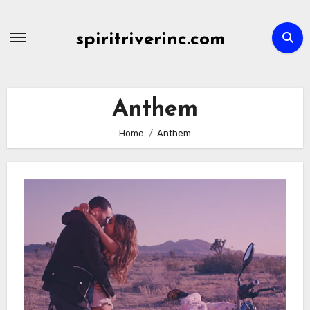
Skip
to
spiritriverinc.com
content
Anthem
Home
Anthem