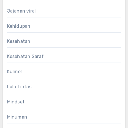
Jajanan viral
Kehidupan
Kesehatan
Kesehatan Saraf
Kuliner
Lalu Lintas
Mindset
Minuman