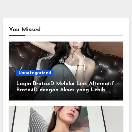
You Missed
Uncategorized
Login Broto4D Melalui Link Alternatif
Broto4D dengan Akses yang Lebih
Lancar