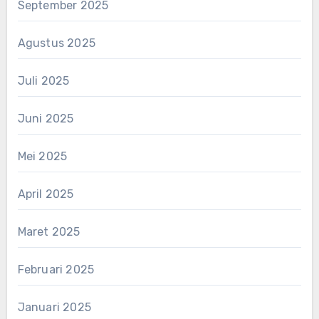
September 2025
Agustus 2025
Juli 2025
Juni 2025
Mei 2025
April 2025
Maret 2025
Februari 2025
Januari 2025