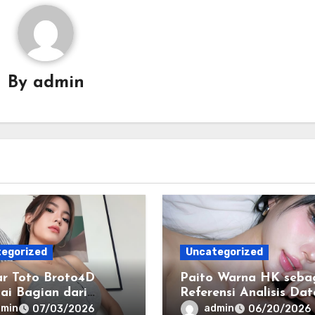
By
admin
egorized
Uncategorized
r Toto Broto4D
Paito Warna HK seba
ai Bagian dari
Referensi Analisis Dat
formasi Sistem
Harian yang Lebih
dmin
admin
07/03/2026
06/20/2026