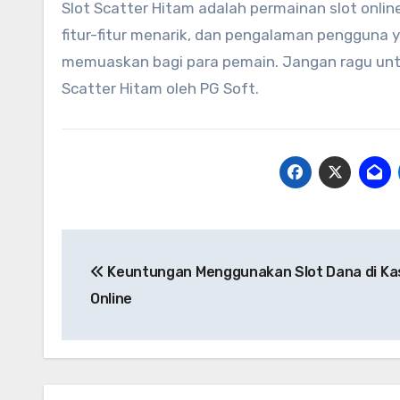
Slot Scatter Hitam adalah permainan slot onli
fitur-fitur menarik, dan pengalaman pengguna 
memuaskan bagi para pemain. Jangan ragu untu
Scatter Hitam oleh PG Soft.
Navigasi
Keuntungan Menggunakan Slot Dana di Ka
pos
Online