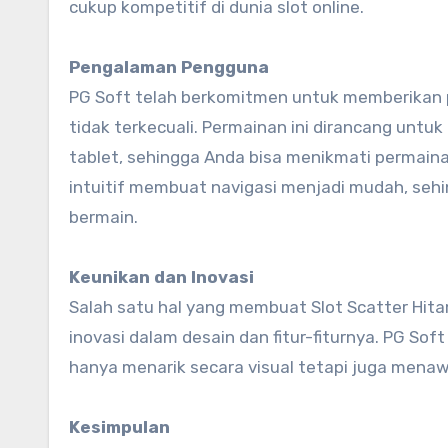
cukup kompetitif di dunia slot online.
Pengalaman Pengguna
PG Soft telah berkomitmen untuk memberikan p
tidak terkecuali. Permainan ini dirancang unt
tablet, sehingga Anda bisa menikmati permain
intuitif membuat navigasi menjadi mudah, se
bermain.
Keunikan dan Inovasi
Salah satu hal yang membuat Slot Scatter Hita
inovasi dalam desain dan fitur-fiturnya. PG So
hanya menarik secara visual tetapi juga men
Kesimpulan