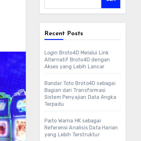
Recent Posts
Login Broto4D Melalui Link
Alternatif Broto4D dengan
Akses yang Lebih Lancar
Bandar Toto Broto4D sebagai
Bagian dari Transformasi
Sistem Penyajian Data Angka
Terpadu
Paito Warna HK sebagai
Referensi Analisis Data Harian
yang Lebih Terstruktur