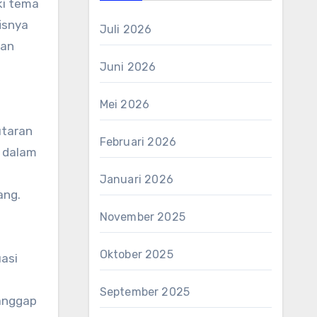
ki tema
isnya
Juli 2026
dan
Juni 2026
Mei 2026
utaran
Februari 2026
e dalam
Januari 2026
ang.
November 2025
Oktober 2025
uasi
September 2025
ianggap