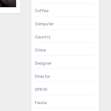
Coffee
Computer
Country
Crime
Designer
Director
DPR RI
Fauna