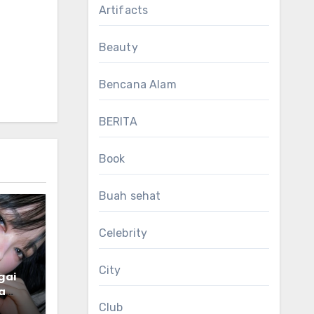
Artifacts
Beauty
Bencana Alam
BERITA
Book
Buah sehat
Celebrity
City
gai
a
Club