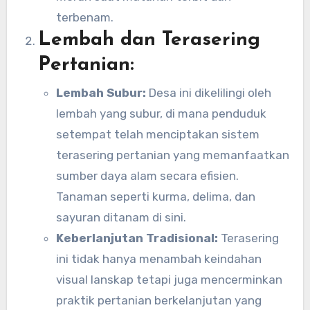
terbenam.
Lembah dan Terasering
Pertanian:
Lembah Subur:
Desa ini dikelilingi oleh
lembah yang subur, di mana penduduk
setempat telah menciptakan sistem
terasering pertanian yang memanfaatkan
sumber daya alam secara efisien.
Tanaman seperti kurma, delima, dan
sayuran ditanam di sini.
Keberlanjutan Tradisional:
Terasering
ini tidak hanya menambah keindahan
visual lanskap tetapi juga mencerminkan
praktik pertanian berkelanjutan yang