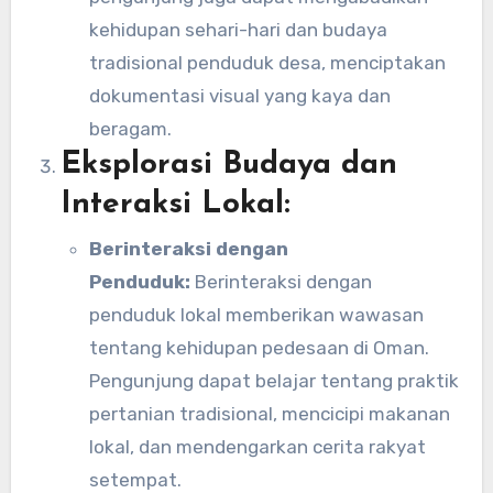
kehidupan sehari-hari dan budaya
tradisional penduduk desa, menciptakan
dokumentasi visual yang kaya dan
beragam.
Eksplorasi Budaya dan
Interaksi Lokal:
Berinteraksi dengan
Penduduk:
Berinteraksi dengan
penduduk lokal memberikan wawasan
tentang kehidupan pedesaan di Oman.
Pengunjung dapat belajar tentang praktik
pertanian tradisional, mencicipi makanan
lokal, dan mendengarkan cerita rakyat
setempat.