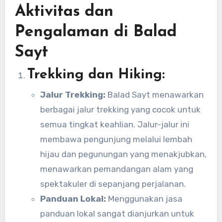
Aktivitas dan
Pengalaman di Balad
Sayt
Trekking dan Hiking:
Jalur Trekking:
Balad Sayt menawarkan
berbagai jalur trekking yang cocok untuk
semua tingkat keahlian. Jalur-jalur ini
membawa pengunjung melalui lembah
hijau dan pegunungan yang menakjubkan,
menawarkan pemandangan alam yang
spektakuler di sepanjang perjalanan.
Panduan Lokal:
Menggunakan jasa
panduan lokal sangat dianjurkan untuk