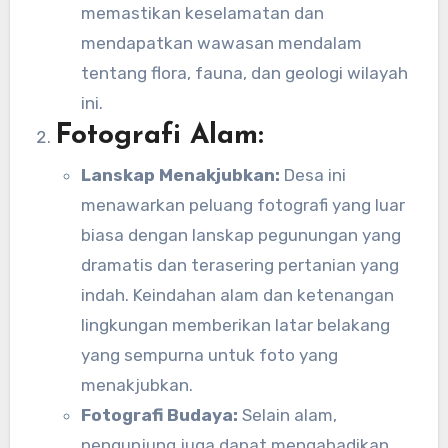
memastikan keselamatan dan
mendapatkan wawasan mendalam
tentang flora, fauna, dan geologi wilayah
ini.
Fotografi Alam:
Lanskap Menakjubkan:
Desa ini
menawarkan peluang fotografi yang luar
biasa dengan lanskap pegunungan yang
dramatis dan terasering pertanian yang
indah. Keindahan alam dan ketenangan
lingkungan memberikan latar belakang
yang sempurna untuk foto yang
menakjubkan.
Fotografi Budaya:
Selain alam,
pengunjung juga dapat mengabadikan