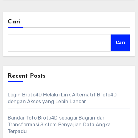
Cari
Cari
Recent Posts
Login Broto4D Melalui Link Alternatif Broto4D
dengan Akses yang Lebih Lancar
Bandar Toto Broto4D sebagai Bagian dari
Transformasi Sistem Penyajian Data Angka
Terpadu