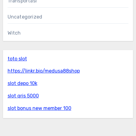
Transportasi
Uncategorized
Witch
toto slot
https://linkr.bio/medusa88shop
slot depo 10k
slot qris 5000
slot bonus new member 100