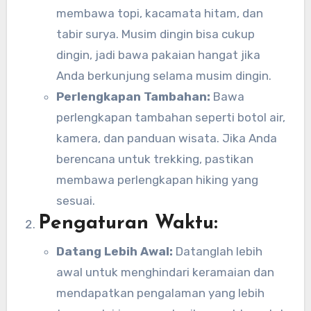
membawa topi, kacamata hitam, dan
tabir surya. Musim dingin bisa cukup
dingin, jadi bawa pakaian hangat jika
Anda berkunjung selama musim dingin.
Perlengkapan Tambahan:
Bawa
perlengkapan tambahan seperti botol air,
kamera, dan panduan wisata. Jika Anda
berencana untuk trekking, pastikan
membawa perlengkapan hiking yang
sesuai.
Pengaturan Waktu:
Datang Lebih Awal:
Datanglah lebih
awal untuk menghindari keramaian dan
mendapatkan pengalaman yang lebih