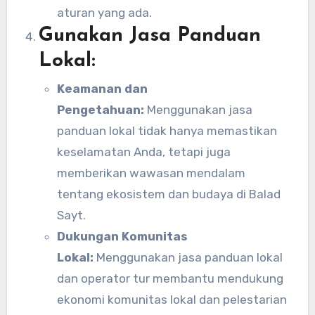
aturan yang ada.
Gunakan Jasa Panduan
Lokal:
Keamanan dan
Pengetahuan:
Menggunakan jasa
panduan lokal tidak hanya memastikan
keselamatan Anda, tetapi juga
memberikan wawasan mendalam
tentang ekosistem dan budaya di Balad
Sayt.
Dukungan Komunitas
Lokal:
Menggunakan jasa panduan lokal
dan operator tur membantu mendukung
ekonomi komunitas lokal dan pelestarian