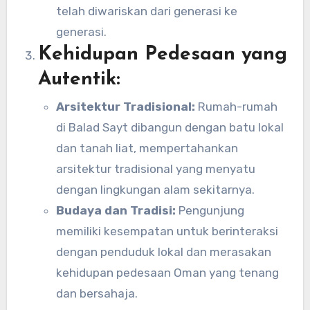
telah diwariskan dari generasi ke
generasi.
Kehidupan Pedesaan yang
Autentik:
Arsitektur Tradisional:
Rumah-rumah
di Balad Sayt dibangun dengan batu lokal
dan tanah liat, mempertahankan
arsitektur tradisional yang menyatu
dengan lingkungan alam sekitarnya.
Budaya dan Tradisi:
Pengunjung
memiliki kesempatan untuk berinteraksi
dengan penduduk lokal dan merasakan
kehidupan pedesaan Oman yang tenang
dan bersahaja.