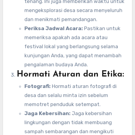
tenang. Ini juga memberikan waktu untuk
mengeksplorasi desa secara menyeluruh
dan menikmati pemandangan.
Periksa Jadwal Acara:
Pastikan untuk
memeriksa apakah ada acara atau
festival lokal yang berlangsung selama
kunjungan Anda, yang dapat menambah
pengalaman budaya Anda.
Hormati Aturan dan Etika:
Fotografi:
Hormati aturan fotografi di
desa dan selalu minta izin sebelum
memotret penduduk setempat.
Jaga Kebersihan:
Jaga kebersihan
lingkungan dengan tidak membuang
sampah sembarangan dan mengikuti