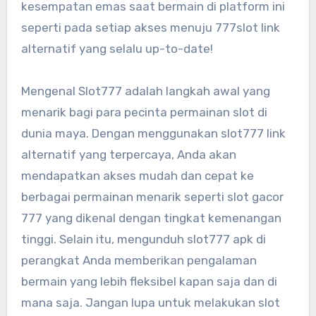
kesempatan emas saat bermain di platform ini
seperti pada setiap akses menuju 777slot link
alternatif yang selalu up-to-date!
Mengenal Slot777 adalah langkah awal yang
menarik bagi para pecinta permainan slot di
dunia maya. Dengan menggunakan slot777 link
alternatif yang terpercaya, Anda akan
mendapatkan akses mudah dan cepat ke
berbagai permainan menarik seperti slot gacor
777 yang dikenal dengan tingkat kemenangan
tinggi. Selain itu, mengunduh slot777 apk di
perangkat Anda memberikan pengalaman
bermain yang lebih fleksibel kapan saja dan di
mana saja. Jangan lupa untuk melakukan slot