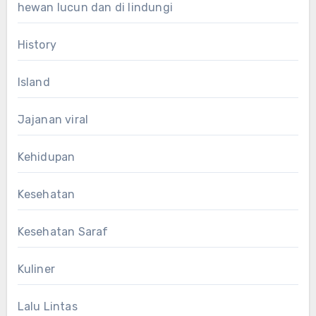
hewan lucun dan di lindungi
History
Island
Jajanan viral
Kehidupan
Kesehatan
Kesehatan Saraf
Kuliner
Lalu Lintas