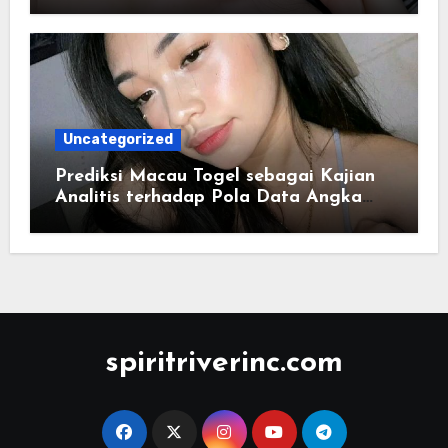
Uncategorized
Prediksi Macau Togel sebagai Kajian
Analitis terhadap Pola Data Angka
yang Tersusun Sistematis
spiritriverinc.com