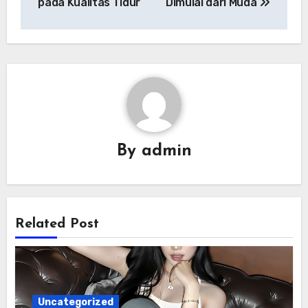
pada Kualitas Tidur
Dimulai dari Muda
By
admin
Related Post
Uncategorized