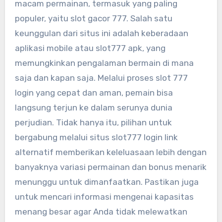
macam permainan, termasuk yang paling
populer, yaitu slot gacor 777. Salah satu
keunggulan dari situs ini adalah keberadaan
aplikasi mobile atau slot777 apk, yang
memungkinkan pengalaman bermain di mana
saja dan kapan saja. Melalui proses slot 777
login yang cepat dan aman, pemain bisa
langsung terjun ke dalam serunya dunia
perjudian. Tidak hanya itu, pilihan untuk
bergabung melalui situs slot777 login link
alternatif memberikan keleluasaan lebih dengan
banyaknya variasi permainan dan bonus menarik
menunggu untuk dimanfaatkan. Pastikan juga
untuk mencari informasi mengenai kapasitas
menang besar agar Anda tidak melewatkan