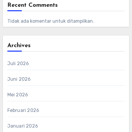
Recent Comments
Tidak ada komentar untuk ditampilkan.
Archives
Juli 2026
Juni 2026
Mei 2026
Februari 2026
Januari 2026