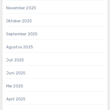
November 2025
Oktober 2025
September 2025
Agustus 2025
Juli 2025
Juni 2025
Mei 2025
April 2025