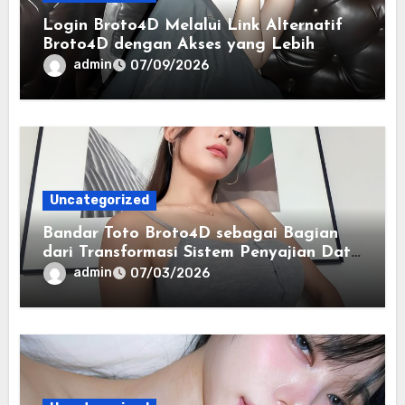
Login Broto4D Melalui Link Alternatif
Broto4D dengan Akses yang Lebih
Lancar
admin
07/09/2026
Uncategorized
Bandar Toto Broto4D sebagai Bagian
dari Transformasi Sistem Penyajian Data
Angka Terpadu
admin
07/03/2026