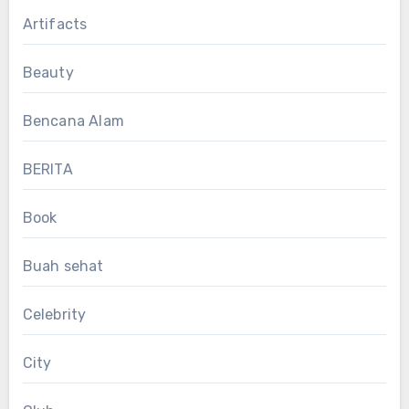
Artifacts
Beauty
Bencana Alam
BERITA
Book
Buah sehat
Celebrity
City