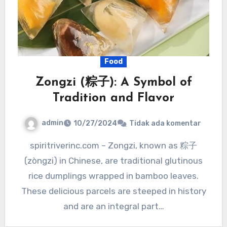
Food
Zongzi (粽子): A Symbol of
Tradition and Flavor
admin
10/27/2024
Tidak ada komentar
spiritriverinc.com – Zongzi, known as 粽子
(zòngzi) in Chinese, are traditional glutinous
rice dumplings wrapped in bamboo leaves.
These delicious parcels are steeped in history
and are an integral part…