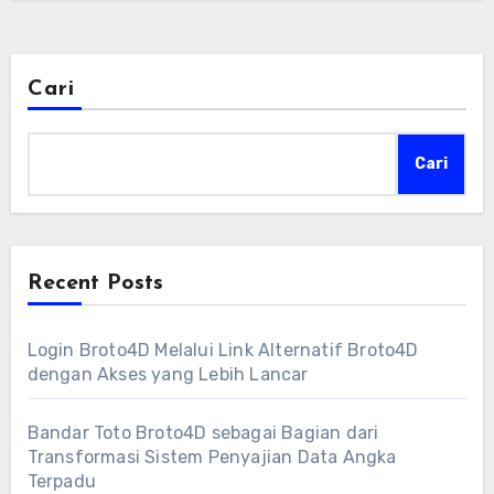
Cari
Cari
Recent Posts
Login Broto4D Melalui Link Alternatif Broto4D
dengan Akses yang Lebih Lancar
Bandar Toto Broto4D sebagai Bagian dari
Transformasi Sistem Penyajian Data Angka
Terpadu