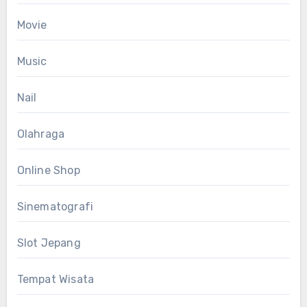
Movie
Music
Nail
Olahraga
Online Shop
Sinematografi
Slot Jepang
Tempat Wisata