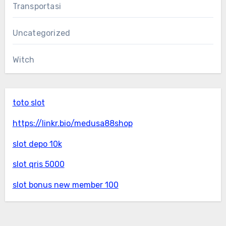
Transportasi
Uncategorized
Witch
toto slot
https://linkr.bio/medusa88shop
slot depo 10k
slot qris 5000
slot bonus new member 100