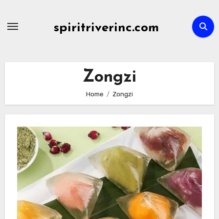
Skip
to
spiritriverinc.com
content
Zongzi
Home
Zongzi