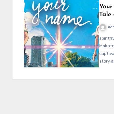
Your
Tale
ad
spiritriverinc.com – “Your Name” (2016), directed by
Makoto 
captiv
story a