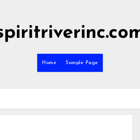
spiritriverinc.co
Home
Sample Page