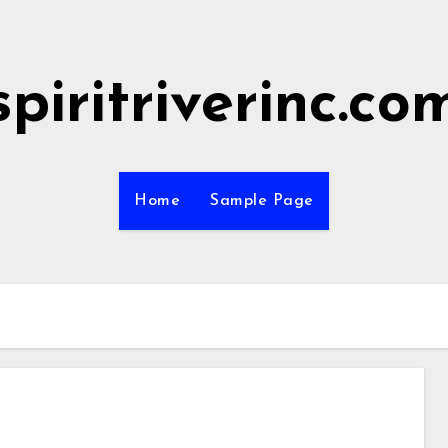
spiritriverinc.co
Home
Sample Page