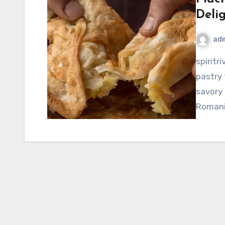
Deli
ad
spiritriverinc.com – Plăcintă is a versatile Romanian
pastry 
savory 
Romani