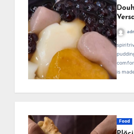
Douh
Versa
ad
spiritriverinc.com – Douhua, also known as tofu
pudding
comfort
is mad
Food
Plăc