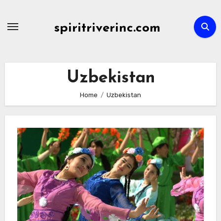
Skip
to
spiritriverinc.com
content
Uzbekistan
Home
Uzbekistan