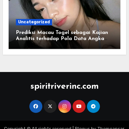
Uncategorized
Prediksi Macau Togel sebagai Kajian
Analitis terhadap Pola Data Angka
yang Tersusun Sistematis
spiritriverinc.com
Copyright © All rights reserved
|
Blogus
by
Themeansar
.