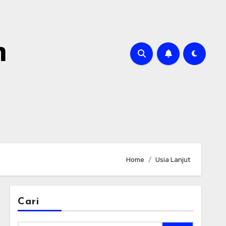
m
Home
Usia Lanjut
Cari