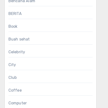
Bencana Alam
BERITA
Book
Buah sehat
Celebrity
City
Club
Coffee
Computer