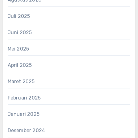
Juli 2025
Juni 2025
Mei 2025
April 2025
Maret 2025
Februari 2025
Januari 2025
Desember 2024