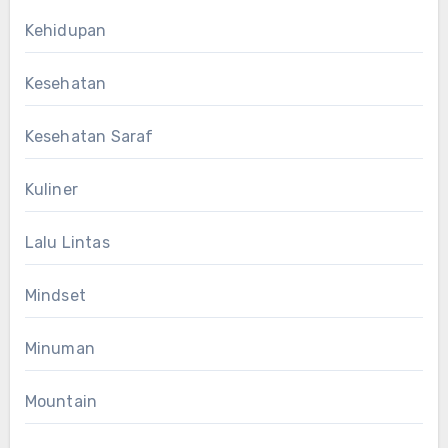
Kehidupan
Kesehatan
Kesehatan Saraf
Kuliner
Lalu Lintas
Mindset
Minuman
Mountain