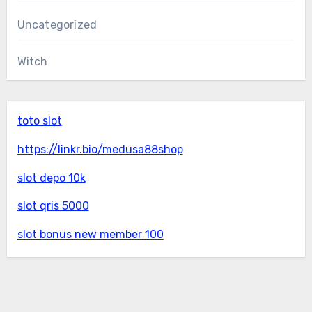
Uncategorized
Witch
toto slot
https://linkr.bio/medusa88shop
slot depo 10k
slot qris 5000
slot bonus new member 100