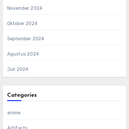
November 2024
Oktober 2024
September 2024
Agustus 2024
Juli 2024
Categories
anime
Artifacts