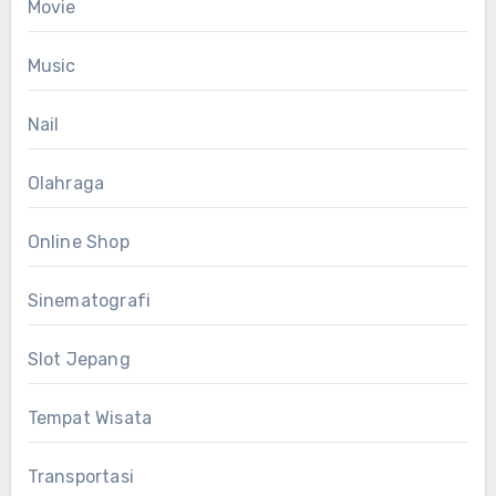
Movie
Music
Nail
Olahraga
Online Shop
Sinematografi
Slot Jepang
Tempat Wisata
Transportasi