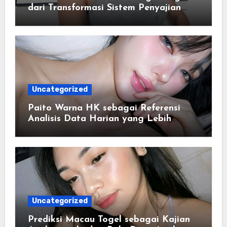
dari Transformasi Sistem Penyajian
Data Angka Terpadu
Uncategorized
Paito Warna HK sebagai Referensi
Analisis Data Harian yang Lebih
Terstruktur
Uncategorized
Prediksi Macau Togel sebagai Kajian