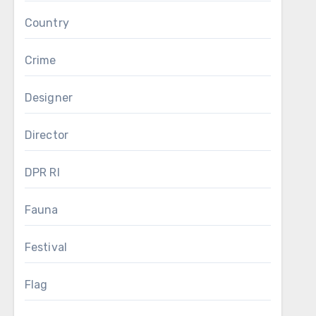
Country
Crime
Designer
Director
DPR RI
Fauna
Festival
Flag