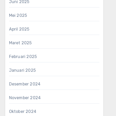
Juni 2025
Mei 2025
April 2025
Maret 2025
Februari 2025
Januari 2025
Desember 2024
November 2024
Oktober 2024