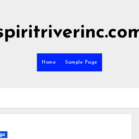
spiritriverinc.co
Home
Sample Page
ga