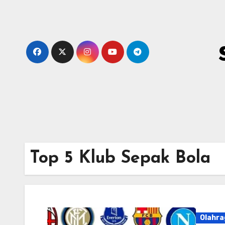
Skip
to
content
Top 5 Klub Sepak Bola
Olahra