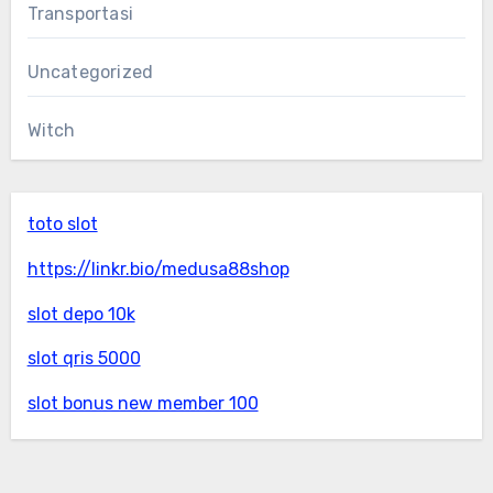
Transportasi
Uncategorized
Witch
toto slot
https://linkr.bio/medusa88shop
slot depo 10k
slot qris 5000
slot bonus new member 100