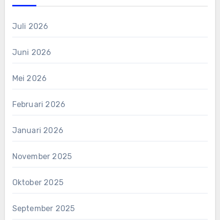
Juli 2026
Juni 2026
Mei 2026
Februari 2026
Januari 2026
November 2025
Oktober 2025
September 2025