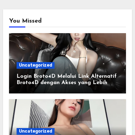
You Missed
Uncategorized
Login Broto4D Melalui Link Alternatif
Broto4D dengan Akses yang Lebih
Lancar
Uncategorized