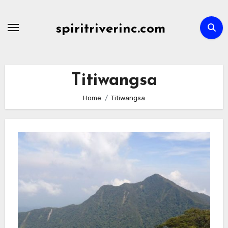
Skip
to
spiritriverinc.com
content
Titiwangsa
Home
Titiwangsa