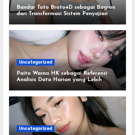
Bandar Toto Broto4D sebagai Bagian
dari Transformasi Sistem Penyajian
Data Angka Terpadu
Uncategorized
Paito Warna HK sebagai Referensi
Analisis Data Harian yang Lebih
Terstruktur
Uncategorized