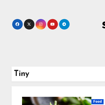
Skip
to
content
Tiny
Food