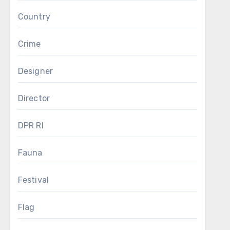
Country
Crime
Designer
Director
DPR RI
Fauna
Festival
Flag