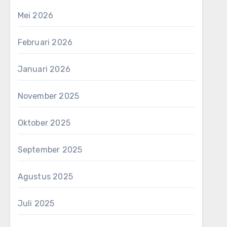
Mei 2026
Februari 2026
Januari 2026
November 2025
Oktober 2025
September 2025
Agustus 2025
Juli 2025