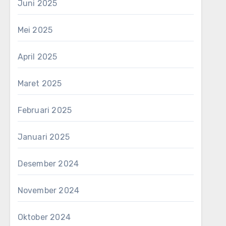
Juni 2025
Mei 2025
April 2025
Maret 2025
Februari 2025
Januari 2025
Desember 2024
November 2024
Oktober 2024