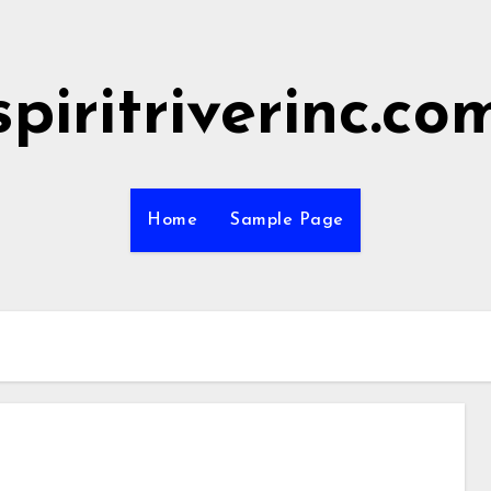
spiritriverinc.co
Home
Sample Page