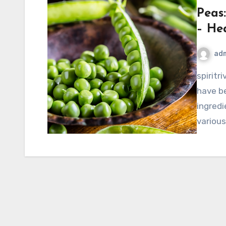
Peas
– He
ad
spiritriverinc.com – Peas, these tiny, round legumes,
have be
ingredi
various