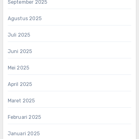
September 2025
Agustus 2025
Juli 2025
Juni 2025
Mei 2025
April 2025
Maret 2025
Februari 2025
Januari 2025