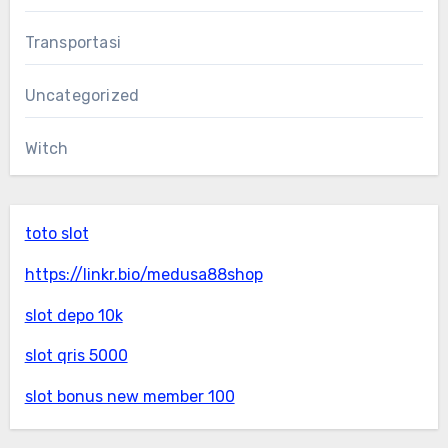
Transportasi
Uncategorized
Witch
toto slot
https://linkr.bio/medusa88shop
slot depo 10k
slot qris 5000
slot bonus new member 100