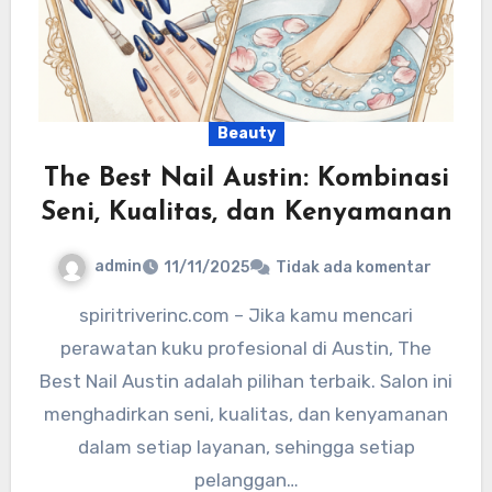
Beauty
The Best Nail Austin: Kombinasi
Seni, Kualitas, dan Kenyamanan
admin
11/11/2025
Tidak ada komentar
spiritriverinc.com – Jika kamu mencari
perawatan kuku profesional di Austin, The
Best Nail Austin adalah pilihan terbaik. Salon ini
menghadirkan seni, kualitas, dan kenyamanan
dalam setiap layanan, sehingga setiap
pelanggan…