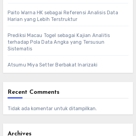
Paito Warna HK sebagai Referensi Analisis Data
Harian yang Lebih Terstruktur
Prediksi Macau Togel sebagai Kajian Analitis
terhadap Pola Data Angka yang Tersusun
Sistematis
Atsumu Miya Setter Berbakat Inarizaki
Recent Comments
Tidak ada komentar untuk ditampilkan.
Archives