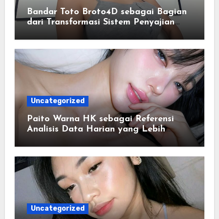
Bandar Toto Broto4D sebagai Bagian
dari Transformasi Sistem Penyajian
Data Angka Terpadu
Uncategorized
Paito Warna HK sebagai Referensi
Analisis Data Harian yang Lebih
Terstruktur
Uncategorized