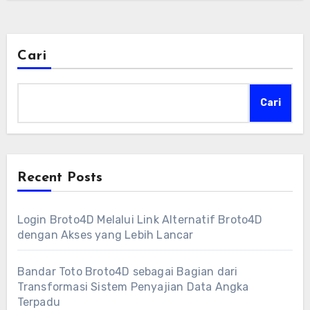
Cari
Cari
Recent Posts
Login Broto4D Melalui Link Alternatif Broto4D
dengan Akses yang Lebih Lancar
Bandar Toto Broto4D sebagai Bagian dari
Transformasi Sistem Penyajian Data Angka
Terpadu