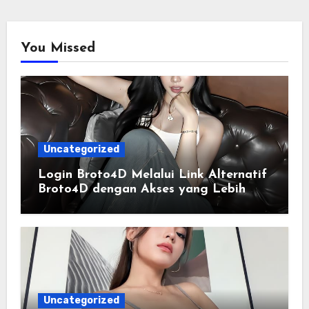
You Missed
Uncategorized
Login Broto4D Melalui Link Alternatif
Broto4D dengan Akses yang Lebih
Lancar
Uncategorized