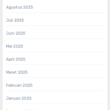
Agustus 2025
Juli 2025
Juni 2025
Mei 2025
April 2025
Maret 2025
Februari 2025
Januari 2025