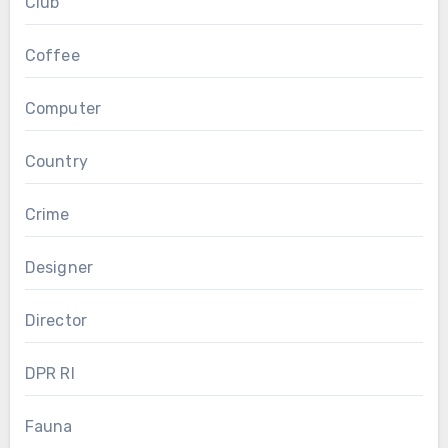
Club
Coffee
Computer
Country
Crime
Designer
Director
DPR RI
Fauna