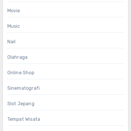
Movie
Music
Nail
Olahraga
Online Shop
Sinematografi
Slot Jepang
Tempat Wisata