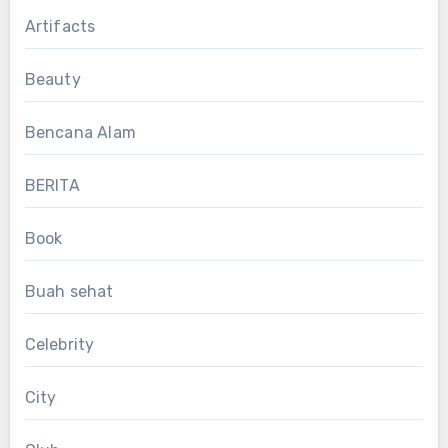
Artifacts
Beauty
Bencana Alam
BERITA
Book
Buah sehat
Celebrity
City