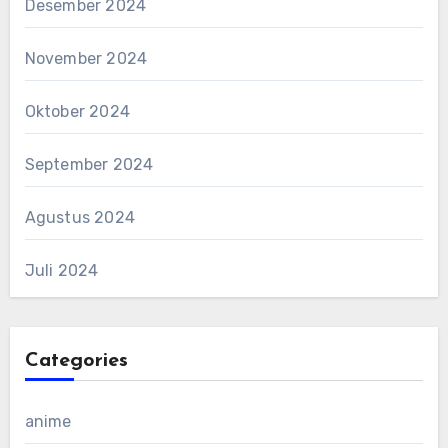
Desember 2024
November 2024
Oktober 2024
September 2024
Agustus 2024
Juli 2024
Categories
anime