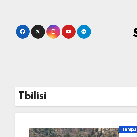
Skip
to
content
Tbilisi
Tempa