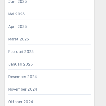
Juni 2025
Mei 2025
April 2025
Maret 2025
Februari 2025
Januari 2025
Desember 2024
November 2024
Oktober 2024