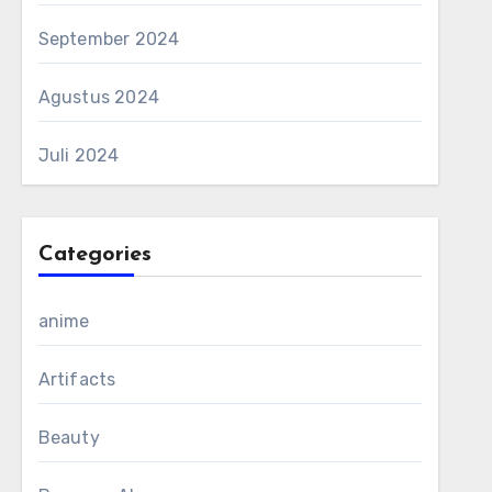
September 2024
Agustus 2024
Juli 2024
Categories
anime
Artifacts
Beauty