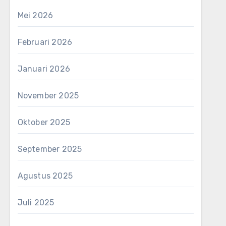
Mei 2026
Februari 2026
Januari 2026
November 2025
Oktober 2025
September 2025
Agustus 2025
Juli 2025