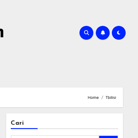
m
Home
Tbilisi
Cari