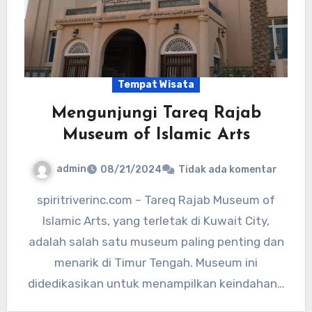
Tempat Wisata
Mengunjungi Tareq Rajab
Museum of Islamic Arts
admin
08/21/2024
Tidak ada komentar
spiritriverinc.com – Tareq Rajab Museum of
Islamic Arts, yang terletak di Kuwait City,
adalah salah satu museum paling penting dan
menarik di Timur Tengah. Museum ini
didedikasikan untuk menampilkan keindahan…