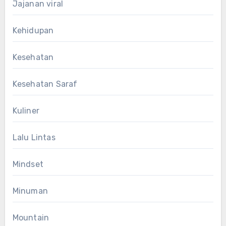
Jajanan viral
Kehidupan
Kesehatan
Kesehatan Saraf
Kuliner
Lalu Lintas
Mindset
Minuman
Mountain