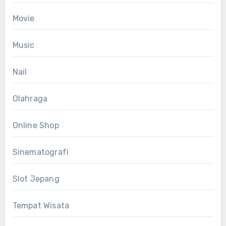
Movie
Music
Nail
Olahraga
Online Shop
Sinematografi
Slot Jepang
Tempat Wisata