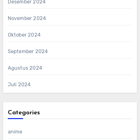
Desember 2024
November 2024
Oktober 2024
September 2024
Agustus 2024
Juli 2024
Categories
anime