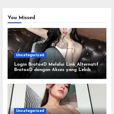
You Missed
Uncategorized
Login Broto4D Melalui Link Alternatif
Broto4D dengan Akses yang Lebih
Lancar
Uncategorized