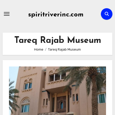
Skip
to
spiritriverinc.com
content
Tareq Rajab Museum
Home
Tareq Rajab Museum