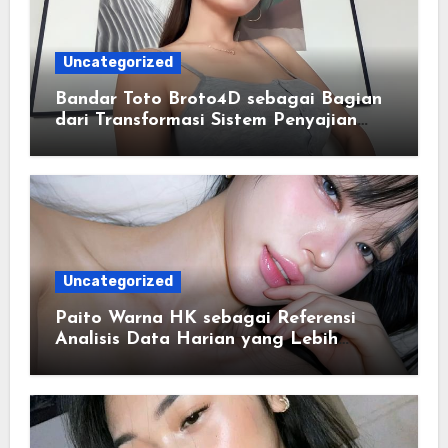
Uncategorized
Bandar Toto Broto4D sebagai Bagian
dari Transformasi Sistem Penyajian
Data Angka Terpadu
Uncategorized
Paito Warna HK sebagai Referensi
Analisis Data Harian yang Lebih
Terstruktur