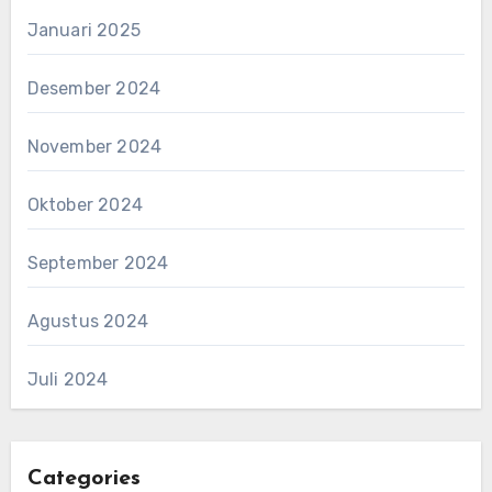
Januari 2025
Desember 2024
November 2024
Oktober 2024
September 2024
Agustus 2024
Juli 2024
Categories