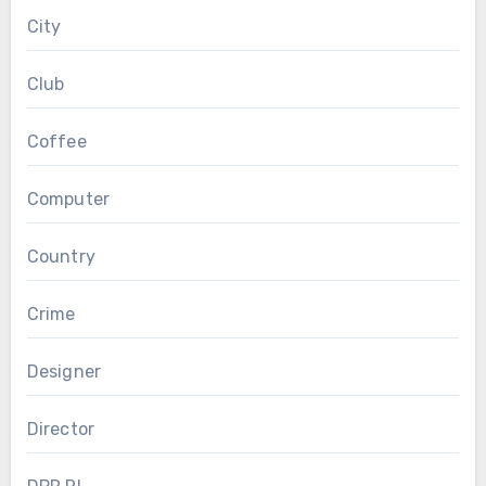
City
Club
Coffee
Computer
Country
Crime
Designer
Director