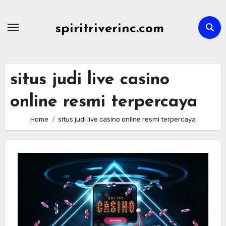
Skip
to
spiritriverinc.com
content
situs judi live casino
online resmi terpercaya
Home
situs judi live casino online resmi terpercaya