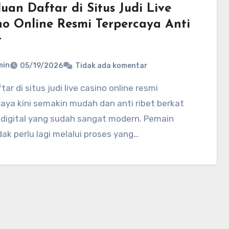
uan Daftar di Situs Judi Live
no Online Resmi Terpercaya Anti
t
min
05/19/2026
Tidak ada komentar
aya kini semakin mudah dan anti ribet berkat
 digital yang sudah sangat modern. Pemain
dak perlu lagi melalui proses yang…