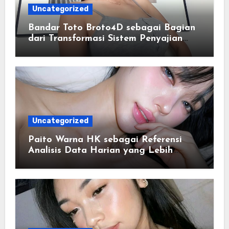
Uncategorized
Bandar Toto Broto4D sebagai Bagian
dari Transformasi Sistem Penyajian
Data Angka Terpadu
Uncategorized
Paito Warna HK sebagai Referensi
Analisis Data Harian yang Lebih
Terstruktur