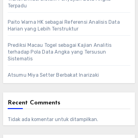
Terpadu
Paito Warna HK sebagai Referensi Analisis Data
Harian yang Lebih Terstruktur
Prediksi Macau Togel sebagai Kajian Analitis
terhadap Pola Data Angka yang Tersusun
Sistematis
Atsumu Miya Setter Berbakat Inarizaki
Recent Comments
Tidak ada komentar untuk ditampilkan.