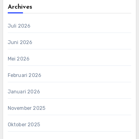
Archives
Juli 2026
Juni 2026
Mei 2026
Februari 2026
Januari 2026
November 2025
Oktober 2025