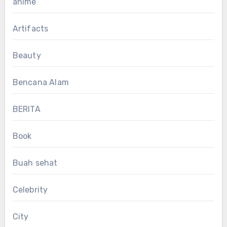
anime
Artifacts
Beauty
Bencana Alam
BERITA
Book
Buah sehat
Celebrity
City