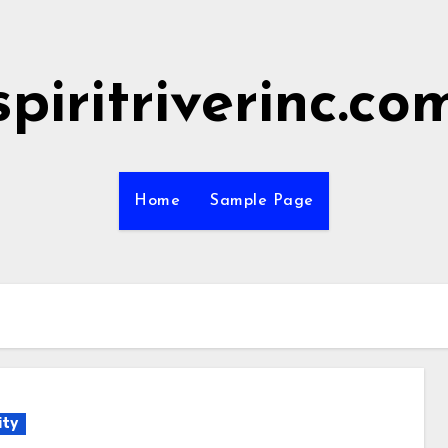
spiritriverinc.co
Home
Sample Page
ity