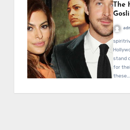
The 
Gosl
ad
spiritriverinc.com – In the ever-fickle world of
Hollyw
stand o
for the
these…