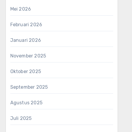
Mei 2026
Februari 2026
Januari 2026
November 2025
Oktober 2025
September 2025
Agustus 2025
Juli 2025