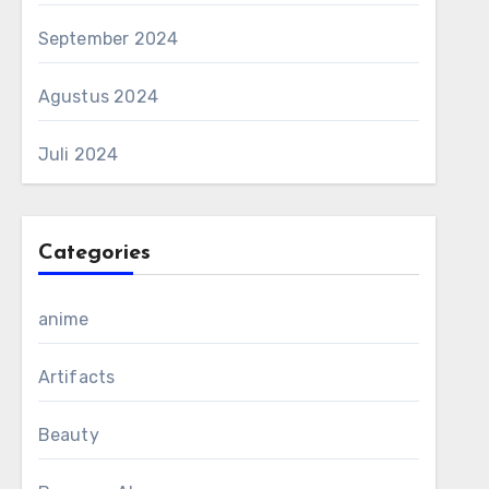
September 2024
Agustus 2024
Juli 2024
Categories
anime
Artifacts
Beauty