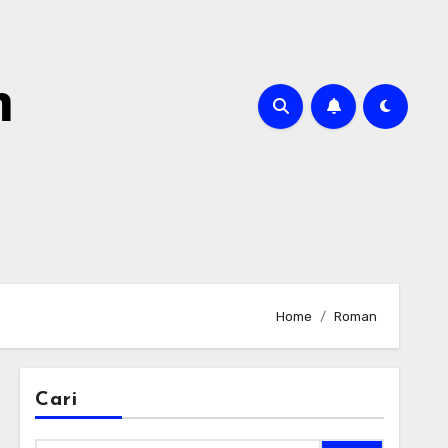
m
Home
Roman
Cari