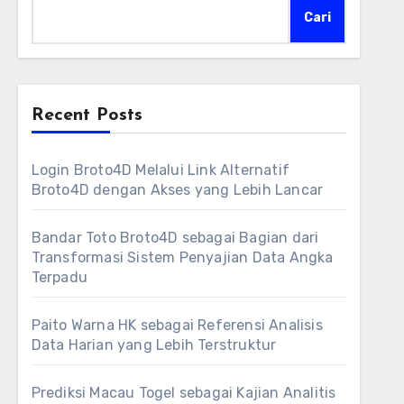
Cari
Recent Posts
Login Broto4D Melalui Link Alternatif
Broto4D dengan Akses yang Lebih Lancar
Bandar Toto Broto4D sebagai Bagian dari
Transformasi Sistem Penyajian Data Angka
Terpadu
Paito Warna HK sebagai Referensi Analisis
Data Harian yang Lebih Terstruktur
Prediksi Macau Togel sebagai Kajian Analitis