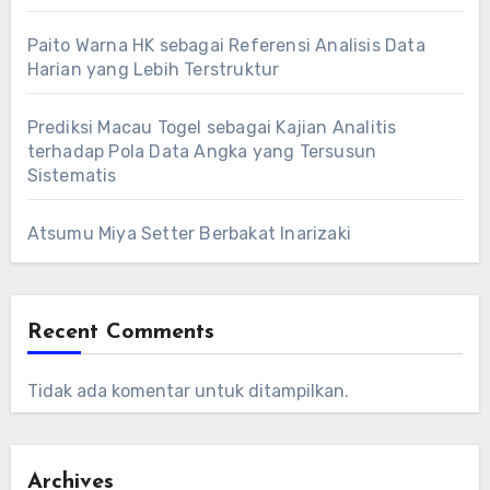
Paito Warna HK sebagai Referensi Analisis Data
Harian yang Lebih Terstruktur
Prediksi Macau Togel sebagai Kajian Analitis
terhadap Pola Data Angka yang Tersusun
Sistematis
Atsumu Miya Setter Berbakat Inarizaki
Recent Comments
Tidak ada komentar untuk ditampilkan.
Archives