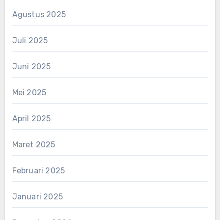
Agustus 2025
Juli 2025
Juni 2025
Mei 2025
April 2025
Maret 2025
Februari 2025
Januari 2025