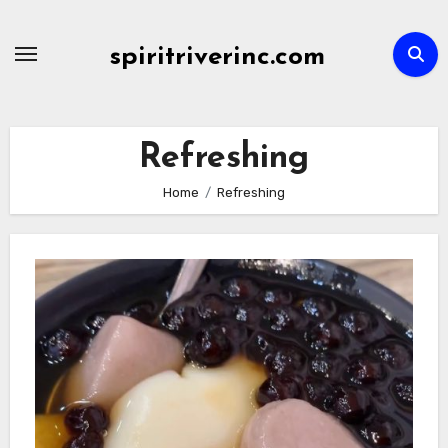
Skip
to
spiritriverinc.com
content
Refreshing
Home
Refreshing