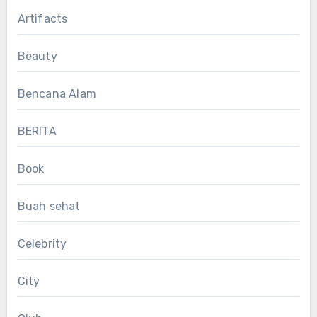
Artifacts
Beauty
Bencana Alam
BERITA
Book
Buah sehat
Celebrity
City