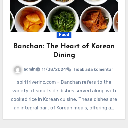
Food
Banchan: The Heart of Korean
Dining
admin
11/08/2024
Tidak ada komentar
spiritriverinc.com – Banchan refers to the
variety of small side dishes served along with
cooked rice in Korean cuisine. These dishes are
an integral part of Korean meals, offering a…