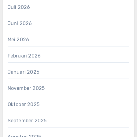
Juli 2026
Juni 2026
Mei 2026
Februari 2026
Januari 2026
November 2025
Oktober 2025
September 2025
Agustus 2025