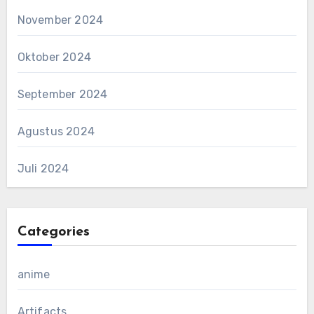
November 2024
Oktober 2024
September 2024
Agustus 2024
Juli 2024
Categories
anime
Artifacts