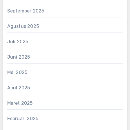
September 2025
Agustus 2025
Juli 2025
Juni 2025
Mei 2025
April 2025
Maret 2025
Februari 2025