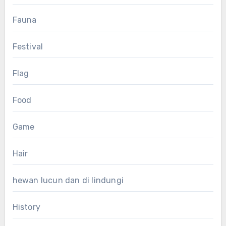
Fauna
Festival
Flag
Food
Game
Hair
hewan lucun dan di lindungi
History