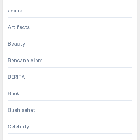
anime
Artifacts
Beauty
Bencana Alam
BERITA
Book
Buah sehat
Celebrity