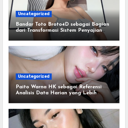
Uncategorized
Bandar Toto Broto4D sebagai Bagian
dari Transformasi Sistem Penyajian
Data Angka Terpadu
Uncategorized
Paito Warna HK sebagai Referensi
Analisis Data Harian yang Lebih
Terstruktur