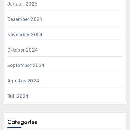
Januari 2025
Desember 2024
November 2024
Oktober 2024
September 2024
Agustus 2024
Juli 2024
Categories